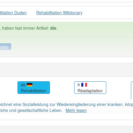
litation Duden
Rehabilitation Wiktionary
, haben fast immer Artikel:
die
.
piele
spiele
Häufigkeit: 4 von 10
de
fr
Rehabilitation
Réadaptation
itation
: 1
Wörter mit End
eichnet eine Sozialleistung zur Wiedereingliederung einer kranken, kör
 haben den Artikel korrekt erraten.
iche und gesellschaftliche Leben.
Mehr lesen