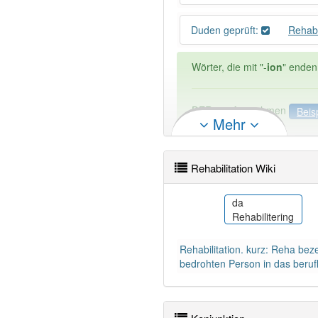
Duden geprüft:
Rehabi
Wörter, die mit "-
ion
" enden
DER:
21
Ausnahmen
Beis
Mehr
DIE:
2 809
DAS:
114
Ausnahmen
Bei
Rehabilitation Wiki
PowerIndex:
7
et
da
us
Taastusravi
Rehabilitering
Wörter mit Endung
-rehabil
Rehabilitation. kurz: Reha bez
93% unserer Spielapp-Nutzer
bedrohten Person in das berufl