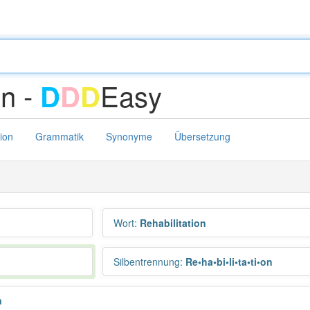
on -
Easy
D
D
D
tion
Grammatik
Synonyme
Übersetzung
Wort
:
Rehabilitation
Silbentrennung
:
Re•ha•bi•li•ta•ti•on
n