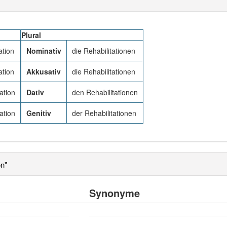
Plural
ation
Nominativ
die Rehabilitationen
ation
Akkusativ
die Rehabilitationen
ation
Dativ
den Rehabilitationen
ation
Genitiv
der Rehabilitationen
on"
Synonyme