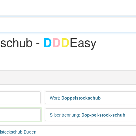
kschub -
Easy
D
D
D
Wort
:
Doppelstockschub
Silbentrennung
:
Dop•pel•stock•schub
lstockschub Duden