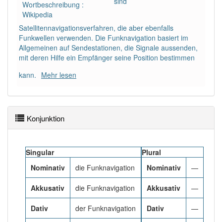
sind
Wortbeschreibung :
Wikipedia
Häufigkeit: 2 von 10
Satellitennavigationsverfahren, die aber ebenfalls
Funkwellen verwenden. Die Funknavigation basiert im
Allgemeinen auf Sendestationen, die Signale aussenden,
Wörter mit Endung
-funknavigation
: 1
mit deren Hilfe ein Empfänger seine Position bestimmen
Wörter mit Endung
-funknavigation
aber mit einem
kann.
Mehr lesen
anderen Artikel
die
: 0
84% unserer Spielapp-Nutzer haben den Artikel
Konjunktion
korrekt erraten.
Singular
Plural
Nominativ
die Funknavigation
Nominativ
—
Akkusativ
die Funknavigation
Akkusativ
—
Dativ
der Funknavigation
Dativ
—