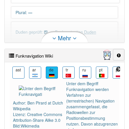
Plural
:
—
Duden geprüft:
Funknavigation Duden
Mehr
Funknavigation Wiktionary
Funknavigation Wiki
×
Wörter, die mit "-
ion
" enden, haben fast immer
Artikel:
die
.
da
ast
ar
de
tr
ru
pt
pl
Unter dem Begriff
DER:
21
Ausnahmen
Funknavigation werden
Beispiele
Verfahren zur
DIE:
2 809
(terrestrischen) Navigation
Author: Ben Pirard at Dutch
zusammengefasst, die
DAS:
114
Ausnahmen
Wikipedia
Beispiele
Radiowellen zur
Lizenz: Creative Commons
Positionsbestimmung
Attribution-Share Alike 3.0
nutzen. Davon abzugrenzen
Bild:Wikimedia
PowerIndex:
2