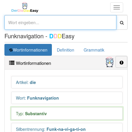
Toggle
navigati
Funknavigation -
D
D
D
Easy
Wortinformationen
Definition
Grammatik
Wortinformationen
Artikel
:
die
Wort
:
Funknavigation
Typ:
Substantiv
Silbentrennung
:
Funk•na•vi•ga•ti•on