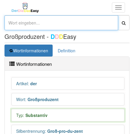
Toggle
navigati
Großproduzent -
D
D
D
Easy
Wortinformationen
Definition
Wortinformationen
Artikel
:
der
Wort
:
Großproduzent
Typ:
Substantiv
Silbentrennung
:
Groß•pro•du•zent