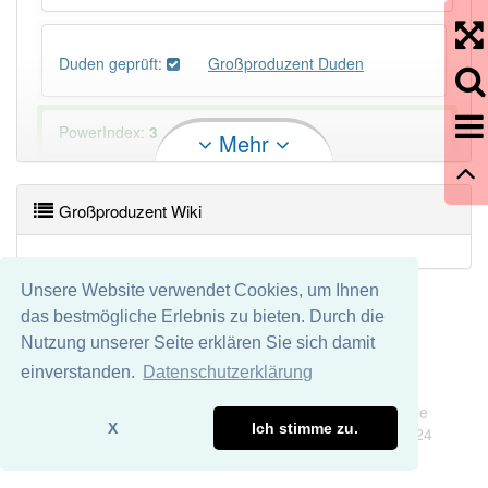
Duden geprüft:
Großproduzent Duden
PowerIndex:
3
Mehr
Häufigkeit: 4 von 10
Großproduzent Wiki
Wörter mit Endung
-großproduzent
: 1
Unsere Website verwendet Cookies, um Ihnen
Wörter mit Endung
-großproduzent
aber mit einem
das bestmögliche Erlebnis zu bieten. Durch die
anderen Artikel
der
: 0
Nutzung unserer Seite erklären Sie sich damit
einverstanden.
Datenschutzerklärung
86% unserer Spielapp-Nutzer haben den Artikel
Impressum
Datenschutz
korrekt erraten.
Wir übernehmen keine Garantie und keine Haftung für die
X
Ich stimme zu.
Richtigkeit und Vollständigkeit dieser Seite. DDDEasy 2024