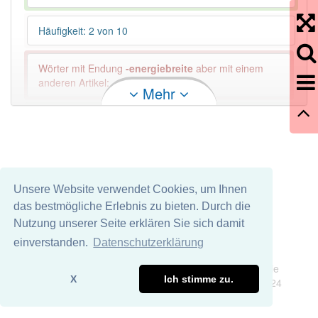
Häufigkeit: 2 von 10
Wörter mit Endung
-energiebreite
aber mit einem
anderen Artikel: -1
Mehr
92% unserer Spielapp-Nutzer haben den Artikel
korrekt erraten.
Unsere Website verwendet Cookies, um Ihnen
das bestmögliche Erlebnis zu bieten. Durch die
Nutzung unserer Seite erklären Sie sich damit
einverstanden.
Datenschutzerklärung
Impressum
Datenschutz
Wir übernehmen keine Garantie und keine Haftung für die
X
Ich stimme zu.
Richtigkeit und Vollständigkeit dieser Seite. DDDEasy 2024