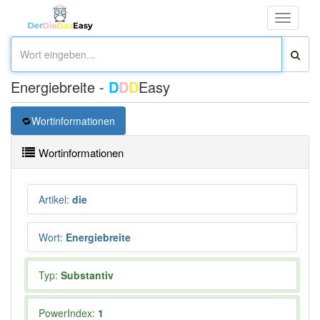
Toggle
navigati
Energiebreite -
D
D
D
Easy
Wortinformationen
Wortinformationen
Artikel
:
die
Wort
:
Energiebreite
Typ:
Substantiv
PowerIndex:
1