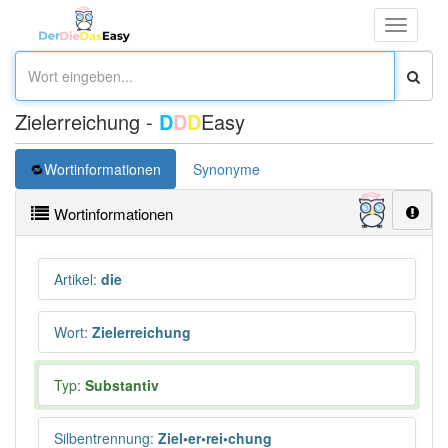
Toggle
navigati
Zielerreichung -
D
D
D
Easy
Wortinformationen
Synonyme
Wortinformationen
Artikel
:
die
Wort
:
Zielerreichung
Typ:
Substantiv
Silbentrennung
:
Ziel•er•rei•chung