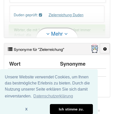
Duden geprüft:
Zielerreichung Duden
×
Wörter, die mit "-
ung
" enden, haben fast immer
Mehr
Artikel:
die
.
Synonyme für "Zielerreichung"
DER:
127
Ausnahmen
Beispiele
Wort
DIE:
11 043
Synonyme
DAS:
2
Ausnahmen
Beispiele
Zielerreichung
Zielrealisierung
Unsere Website verwendet Cookies, um Ihnen
das bestmögliche Erlebnis zu bieten. Durch die
PowerIndex:
3
Zielerreichung openthesaurus
Nutzung unserer Seite erklären Sie sich damit
einverstanden.
Datenschutzerklärung
Häufigkeit: 4 von 10
Impressum
Datenschutz
X
Ich stimme zu.
Wir übernehmen keine Garantie und keine Haftung für die
Wörter mit Endung
-zielerreichung
: 1