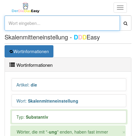
Toggle
navigati
Skalenmitteneinstellung -
D
D
D
Easy
Wortinformationen
Wortinformationen
Artikel
:
die
Wort
:
Skalenmitteneinstellung
Typ:
Substantiv
×
Wörter, die mit "-
ung
" enden, haben fast immer