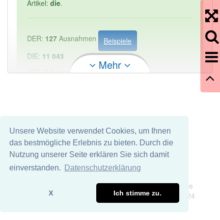
Artikel:
die
.
DER:
127
Ausnahmen
Beispiele
DIE:
11 043
Mehr
DAS:
2
Ausnahmen
Beispiele
PowerIndex:
1
Häufigkeit: 2 von 10
Unsere Website verwendet Cookies, um Ihnen
das bestmögliche Erlebnis zu bieten. Durch die
Wörter mit Endung
-skalenmitteneinstellung
aber
Nutzung unserer Seite erklären Sie sich damit
mit einem anderen Artikel: -1
einverstanden.
Datenschutzerklärung
Impressum
Datenschutz
Wir übernehmen keine Garantie und keine Haftung für die
95% unserer Spielapp-Nutzer haben den Artikel
X
Ich stimme zu.
Richtigkeit und Vollständigkeit dieser Seite. DDDEasy 2024
korrekt erraten.