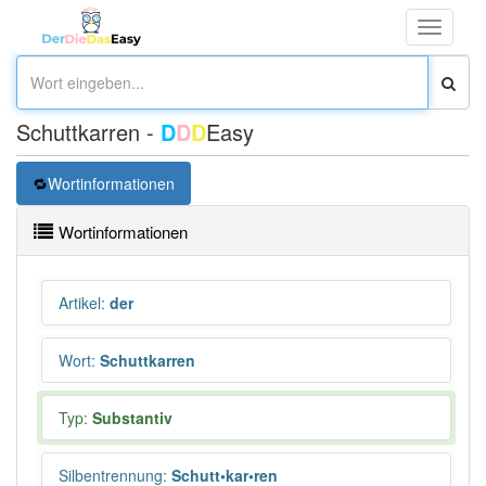
Toggle
navigati
Schuttkarren -
D
D
D
Easy
Wortinformationen
Wortinformationen
Artikel
:
der
Wort
:
Schuttkarren
Typ:
Substantiv
Silbentrennung
:
Schutt•kar•ren