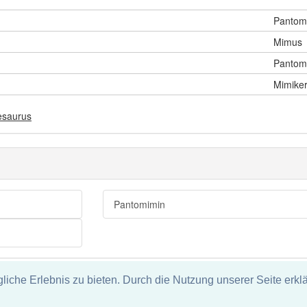
Pantom
Mimus
Pantom
Mimike
esaurus
Pantomimin
che Erlebnis zu bieten. Durch die Nutzung unserer Seite erklä
tz
ie und keine Haftung für die Richtigkeit und Vollständigkeit dieser S