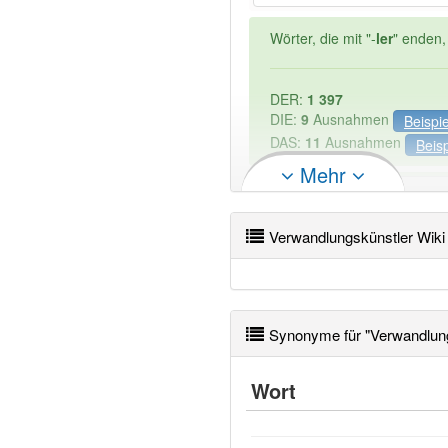
Wörter, die mit "-
ler
" enden,
DER:
1 397
DIE:
9
Ausnahmen
Beispi
DAS:
11
Ausnahmen
Beisp
Mehr
PowerIndex:
3
Verwandlungskünstler Wiki
Wörter mit Endung
-verwan
90% unserer Spielapp-Nutzer
Synonyme für "Verwandlung
Wort