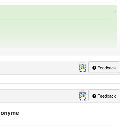
×
Feedback
ung
-verwandlungskünstler
aber mit einem anderen
Feedback
nonyme