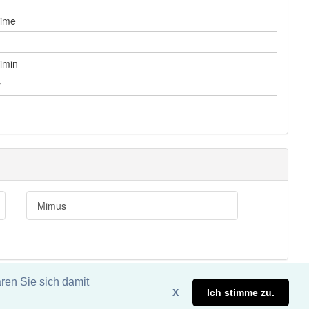
ime
imin
r
Mimus
ren Sie sich damit
X
Ich stimme zu.
eite. DDDEasy 2024