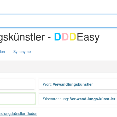
skünstler -
Easy
D
D
D
tion
Synonyme
Wort
:
Verwandlungskünstler
Silbentrennung
:
Ver•wand•lungs•künst•ler
ndlungskünstler Duden