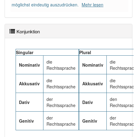
Das Wort wird häufig verwendet im Bereich
möglichst eindeutig auszudrücken.
Mehr lesen
Sprachwissenschaft
95% unserer Spielapp-Nutzer haben den Artikel
korrekt erraten.
Konjunktion
Singular
Plural
die
die
Nominativ
Nominativ
Rechtssprache
Rechtssprach
die
die
Akkusativ
Akkusativ
Rechtssprache
Rechtssprach
der
den
Dativ
Dativ
Rechtssprache
Rechtssprach
der
der
Genitiv
Genitiv
Rechtssprache
Rechtssprach