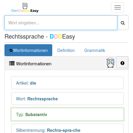
Toggle
navigati
Rechtssprache -
D
D
D
Easy
Wortinformationen
Definition
Grammatik
Übersetz
Wortinformationen
Artikel
:
die
Wort
:
Rechtssprache
Typ:
Substantiv
Silbentrennung
:
Rechts•spra•che