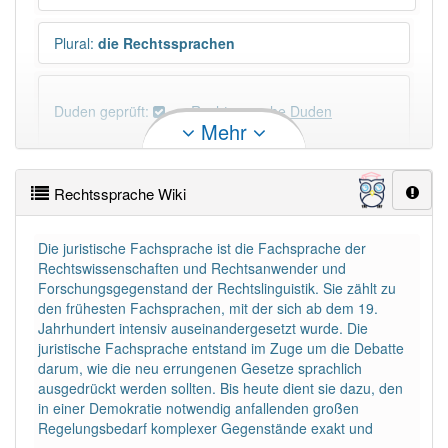
Plural
:
die Rechtssprachen
Duden geprüft:
Rechtssprache Duden
Mehr
Rechtssprache Wiktionary
Rechtssprache Wiki
PowerIndex:
3
Die juristische Fachsprache ist die Fachsprache der
Rechtswissenschaften und Rechtsanwender und
Häufigkeit: 2 von 10
Forschungsgegenstand der Rechtslinguistik. Sie zählt zu
den frühesten Fachsprachen, mit der sich ab dem 19.
Wörter mit Endung
-rechtssprache
: 1
Jahrhundert intensiv auseinandergesetzt wurde. Die
juristische Fachsprache entstand im Zuge um die Debatte
darum, wie die neu errungenen Gesetze sprachlich
Wörter mit Endung
-rechtssprache
aber mit einem
ausgedrückt werden sollten. Bis heute dient sie dazu, den
anderen Artikel
die
: 0
in einer Demokratie notwendig anfallenden großen
Regelungsbedarf komplexer Gegenstände exakt und