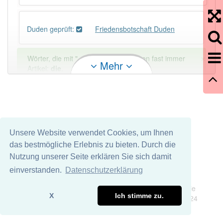
Duden geprüft:
Friedensbotschaft Duden
×
Wörter, die mit "-
schaft
" enden, haben fast immer
Mehr
Artikel:
die
.
DER:
13
Ausnahmen
Beispiele
DIE:
879
Unsere Website verwendet Cookies, um Ihnen
DAS:
1
Ausnahmen
Beispiele
das bestmögliche Erlebnis zu bieten. Durch die
Nutzung unserer Seite erklären Sie sich damit
PowerIndex:
5
einverstanden.
Datenschutzerklärung
Impressum
Datenschutz
Wir übernehmen keine Garantie und keine Haftung für die
Häufigkeit: 4 von 10
X
Ich stimme zu.
Richtigkeit und Vollständigkeit dieser Seite. DDDEasy 2024
Wörter mit Endung
-friedensbotschaft
: 1