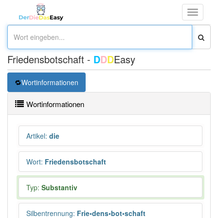
Toggle
navigati
Friedensbotschaft -
D
D
D
Easy
Wortinformationen
Wortinformationen
Artikel
:
die
Wort
:
Friedensbotschaft
Typ:
Substantiv
Silbentrennung
:
Frie•dens•bot•schaft