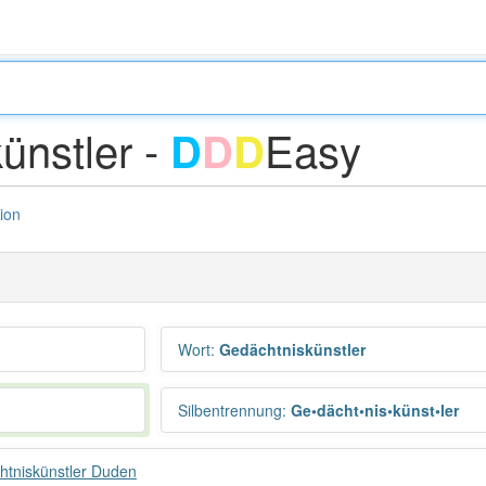
ünstler -
Easy
D
D
D
tion
Wort
:
Gedächtniskünstler
Silbentrennung
:
Ge•dächt•nis•künst•ler
tniskünstler Duden