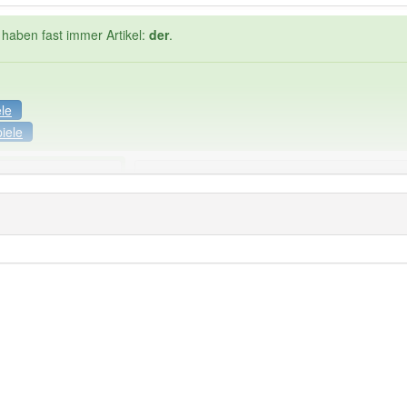
 haben fast immer Artikel:
der
.
ele
iele
Häufigkeit: 4 von 10
tniskünstler
: 1
Wörter mit End
der
: 0
 haben den Artikel korrekt erraten.