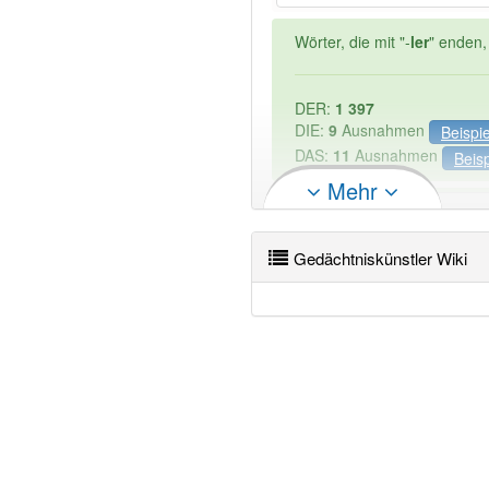
Wörter, die mit "-
ler
" enden,
DER:
1 397
DIE:
9
Ausnahmen
Beispi
DAS:
11
Ausnahmen
Beisp
Mehr
PowerIndex:
3
Gedächtniskünstler Wiki
Wörter mit Endung
-gedäch
94% unserer Spielapp-Nutzer