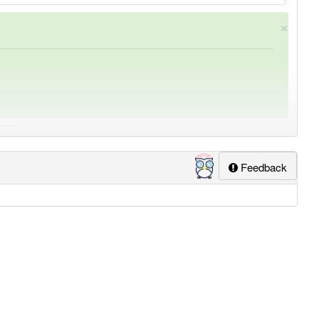
×
Feedback
ung
-gedächtniskünstler
aber mit einem anderen Artikel