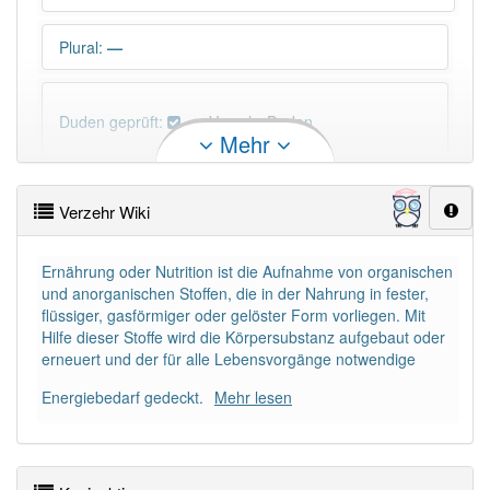
Plural
:
—
Duden geprüft:
Verzehr Duden
Mehr
Verzehr Wiktionary
Verzehr Wiki
PowerIndex:
3
Ernährung oder Nutrition ist die Aufnahme von organischen
und anorganischen Stoffen, die in der Nahrung in fester,
Häufigkeit: 4 von 10
flüssiger, gasförmiger oder gelöster Form vorliegen. Mit
Hilfe dieser Stoffe wird die Körpersubstanz aufgebaut oder
Wörter mit Endung
-verzehr
: 1
erneuert und der für alle Lebensvorgänge notwendige
Energiebedarf gedeckt.
Mehr lesen
Wörter mit Endung
-verzehr
aber mit einem anderen
Artikel
der
: 0