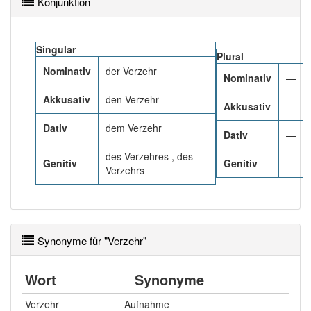
Konjunktion
98% unserer Spielapp-Nutzer haben den Artikel
korrekt erraten.
Singular
Plural
Nominativ
der Verzehr
Nominativ
—
Akkusativ
den Verzehr
Akkusativ
—
Dativ
dem Verzehr
Dativ
—
des Verzehres , des
Genitiv
Genitiv
—
Verzehrs
Synonyme für "Verzehr"
Wort
Synonyme
Verzehr
Aufnahme