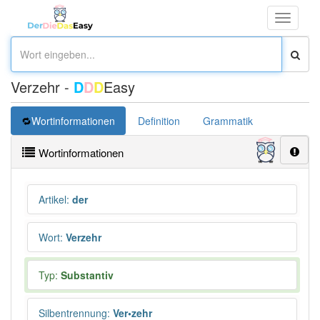
Toggle
navigati
Verzehr -
D
D
D
Easy
Wortinformationen
Definition
Grammatik
Synonym
Wortinformationen
Artikel
:
der
Wort
:
Verzehr
Typ:
Substantiv
Silbentrennung
:
Ver•zehr