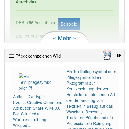
Artikel:
das
.
DER:
156
Ausnahmen
Beispiele
DIE:
31
Ausnahmen
Mehr
Beispiele
DAS:
1 284
Pflegekennzeichen Wiki
PowerIndex:
1
Ein Textilpflegesymbol oder
Häufigkeit: 2 von 10
Pflegesymbol ist ein
Piktogramm zur
Kennzeichnung der vom
Wörter mit Endung
-pflegekennzeichen
aber mit
Hersteller empfohlenen Art
Author: Dvortygirl
einem anderen Artikel: -1
der Behandlung von
Lizenz: Creative Commons
Textilien in Bezug auf das
Attribution-Share Alike 3.0
92% unserer Spielapp-Nutzer haben den Artikel
Waschen, Bleichen,
Bild:Wikimedia
korrekt erraten.
Trocknen, Bügeln und die
Wortbeschreibung :
Professionelle Reinigung.
Wikipedia