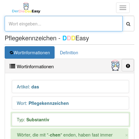
Toggle
navigati
Pflegekennzeichen -
D
D
D
Easy
Wortinformationen
Definition
Wortinformationen
Artikel
:
das
Wort
:
Pflegekennzeichen
Typ:
Substantiv
×
Wörter, die mit "-
chen
" enden, haben fast immer