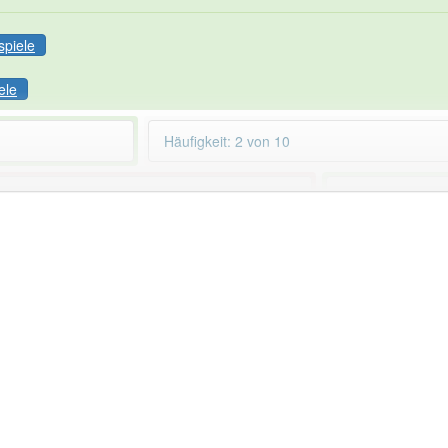
spiele
ele
Häufigkeit: 2 von 10
ungszeiteinstellung
aber mit einem anderen
89% unserer Spie