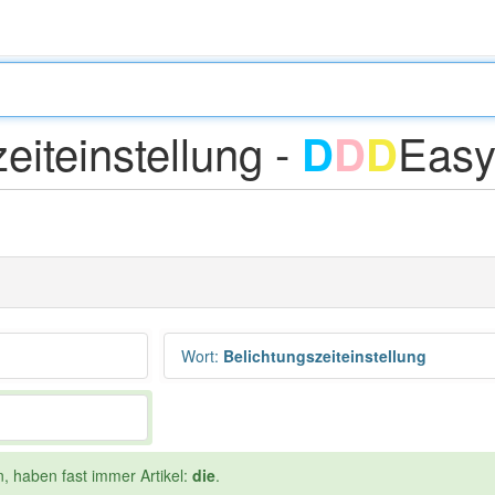
eiteinstellung -
Eas
D
D
D
Wort
:
Belichtungszeiteinstellung
n, haben fast immer Artikel:
die
.