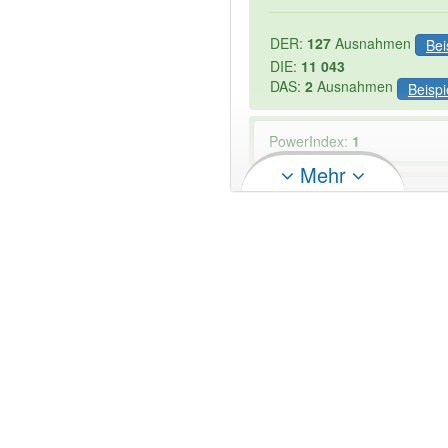
DER:
127
Ausnahmen
Bei
DIE:
11 043
DAS:
2
Ausnahmen
Beispi
PowerIndex:
1
Mehr
Wörter mit Endung
-belicht
Artikel: -1