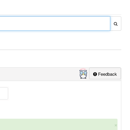
y
Feedback
×