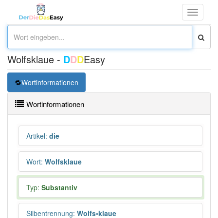
Toggle
navigati
Wolfsklaue -
D
D
D
Easy
Wortinformationen
Wortinformationen
Artikel
:
die
Wort
:
Wolfsklaue
Typ:
Substantiv
Silbentrennung
:
Wolfs•klaue