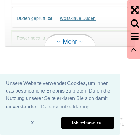
Duden geprüft:
Wolfsklaue Duden
PowerIndex:
3
Mehr
Häufigkeit: 2 von 10
Wörter mit Endung
-wolfsklaue
: 1
Unsere Website verwendet Cookies, um Ihnen
Wörter mit Endung
-wolfsklaue
aber mit einem
das bestmögliche Erlebnis zu bieten. Durch die
anderen Artikel
die
: 0
Nutzung unserer Seite erklären Sie sich damit
einverstanden.
Datenschutzerklärung
90% unserer Spielapp-Nutzer haben den Artikel
Impressum
Datenschutz
korrekt erraten.
Wir übernehmen keine Garantie und keine Haftung für die
X
Ich stimme zu.
Richtigkeit und Vollständigkeit dieser Seite. DDDEasy 2024