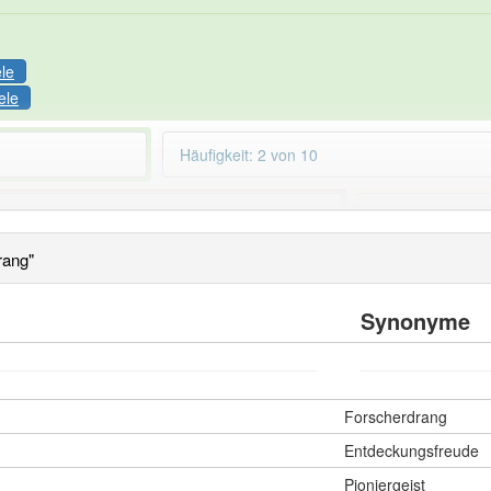
ele
ele
Häufigkeit: 2 von 10
kerdrang
aber mit einem anderen Artikel: -1
82% unserer Spie
rang"
Synonyme
Forscherdrang
Entdeckungsfreude
Pioniergeist