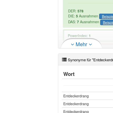
DER:
578
DIE:
5
Ausnahmen
Beispi
DAS:
7
Ausnahmen
Beispi
PowerIndex:
1
Mehr
Wörter mit Endung
-entdec
Synonyme für "Entdeckerd
Wort
Entdeckerdrang
Entdeckerdrang
Entdeckerdrang