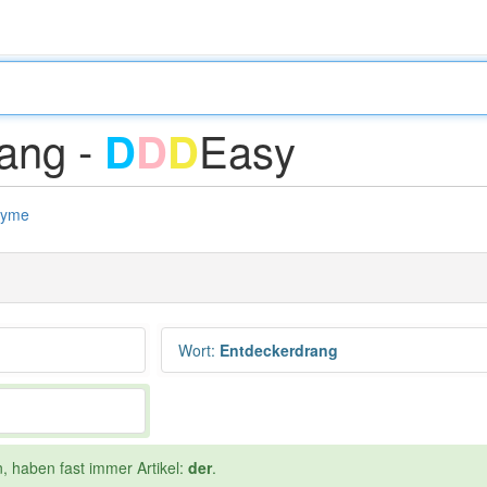
ang -
Easy
D
D
D
nyme
Wort
:
Entdeckerdrang
, haben fast immer Artikel:
der
.