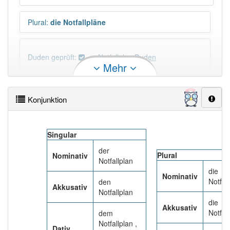
Plural
:
die Notfallpläne
Duden geprüft:
Notfallplan Duden
Mehr
Notfallplan Wiktionary
Konjunktion
PowerIndex:
7
Singular
Häufigkeit: 4 von 10
der
Plural
Nominativ
Notfallplan
Wörter mit Endung
-notfallplan
: 1
die
Nominativ
Notfal
den
Akkusativ
Notfallplan
Wörter mit Endung
-notfallplan
aber mit einem
die
anderen Artikel
der
: 0
Akkusativ
Notfal
dem
Notfallplan ,
Dativ