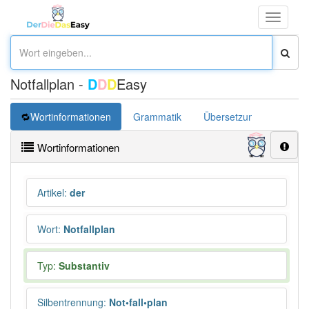
Toggle
navigati
Notfallplan -
D
D
D
Easy
Wortinformationen
Grammatik
Übersetzung
Wortinformationen
Artikel
:
der
Wort
:
Notfallplan
Typ:
Substantiv
Silbentrennung
:
Not•fall•plan