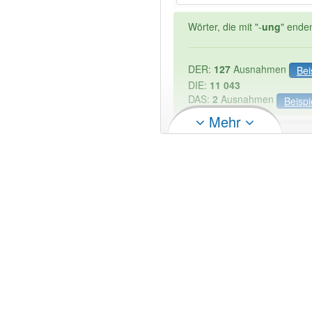
Wörter, die mit "-
ung
" ende
DER:
127
Ausnahmen
Bei
DIE:
11 043
DAS:
2
Ausnahmen
Beispi
Mehr
PowerIndex:
3
Wörter mit Endung
-abstan
80% unserer Spielapp-Nutzer