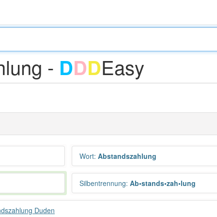
hlung -
Easy
D
D
D
Wort
:
Abstandszahlung
Silbentrennung
:
Ab•stands•zah•lung
ndszahlung Duden