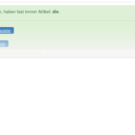
n, haben fast immer Artikel:
die
.
spiele
ele
Häufigkeit: 4 von 10
dszahlung
: 1
Wörter mit End
: 0
 haben den Artikel korrekt erraten.