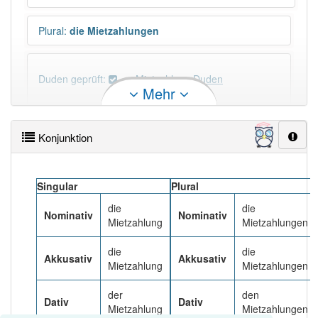
Plural
:
die Mietzahlungen
Duden geprüft:
Mietzahlung Duden
Mehr
Mietzahlung Wiktionary
Konjunktion
×
Wörter, die mit "-
ung
" enden, haben fast immer
Artikel:
die
.
Singular
Plural
die
die
Nominativ
Nominativ
DER:
127
Ausnahmen
Beispiele
Mietzahlung
Mietzahlungen
DIE:
11 043
die
die
Akkusativ
Akkusativ
Mietzahlung
Mietzahlungen
DAS:
2
Ausnahmen
Beispiele
der
den
Dativ
Dativ
Mietzahlung
Mietzahlungen
PowerIndex:
5