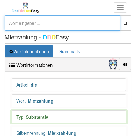
Toggle
navigati
Mietzahlung -
D
D
D
Easy
Wortinformationen
Grammatik
Wortinformationen
Artikel
:
die
Wort
:
Mietzahlung
Typ:
Substantiv
Silbentrennung
:
Miet•zah•lung