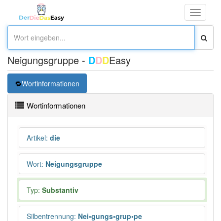
Toggle
navigati
Neigungsgruppe -
D
D
D
Easy
Wortinformationen
Wortinformationen
Artikel
:
die
Wort
:
Neigungsgruppe
Typ:
Substantiv
Silbentrennung
:
Nei•gungs•grup•pe