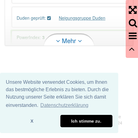
Duden geprüft:
Neigungsgruppe Duden
PowerIndex:
3
Mehr
Häufigkeit: 4 von 10
Wörter mit Endung
-neigungsgruppe
: 1
Unsere Website verwendet Cookies, um Ihnen
Wörter mit Endung
-neigungsgruppe
aber mit
das bestmögliche Erlebnis zu bieten. Durch die
einem anderen Artikel
die
: 0
Nutzung unserer Seite erklären Sie sich damit
einverstanden.
Datenschutzerklärung
91% unserer Spielapp-Nutzer haben den Artikel
Impressum
Datenschutz
korrekt erraten.
Wir übernehmen keine Garantie und keine Haftung für die
X
Ich stimme zu.
Richtigkeit und Vollständigkeit dieser Seite. DDDEasy 2024