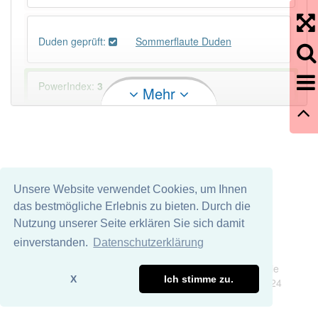
Duden geprüft:
Sommerflaute Duden
PowerIndex:
3
Mehr
Häufigkeit: 4 von 10
Wörter mit Endung
-sommerflaute
: 1
Unsere Website verwendet Cookies, um Ihnen
Wörter mit Endung
-sommerflaute
aber mit einem
das bestmögliche Erlebnis zu bieten. Durch die
anderen Artikel
die
: 0
Nutzung unserer Seite erklären Sie sich damit
einverstanden.
Datenschutzerklärung
96% unserer Spielapp-Nutzer haben den Artikel
Impressum
Datenschutz
korrekt erraten.
Wir übernehmen keine Garantie und keine Haftung für die
X
Ich stimme zu.
Richtigkeit und Vollständigkeit dieser Seite. DDDEasy 2024