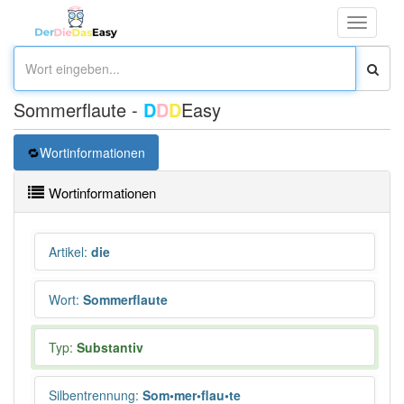
Toggle
navigati
Sommerflaute -
D
D
D
Easy
Wortinformationen
Wortinformationen
Artikel
:
die
Wort
:
Sommerflaute
Typ:
Substantiv
Silbentrennung
:
Som•mer•flau•te