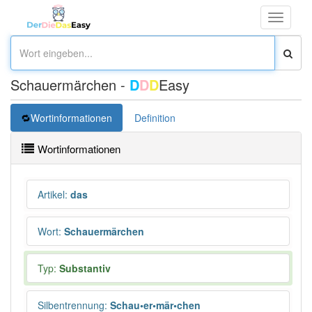
Toggle
navigati
Schauermärchen -
D
D
D
Easy
Wortinformationen
Definition
Wortinformationen
Artikel
:
das
Wort
:
Schauermärchen
Typ:
Substantiv
Silbentrennung
:
Schau•er•mär•chen