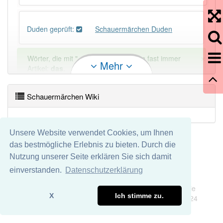
Duden geprüft:
Schauermärchen Duden
×
Wörter, die mit "-
chen
" enden, haben fast immer
Mehr
Artikel:
das
.
Schauermärchen Wiki
DER:
156
Ausnahmen
Beispiele
DIE:
31
Ausnahmen
Beispiele
Unsere Website verwendet Cookies, um Ihnen
das bestmögliche Erlebnis zu bieten. Durch die
DAS:
1 284
Nutzung unserer Seite erklären Sie sich damit
PowerIndex:
3
einverstanden.
Datenschutzerklärung
Impressum
Datenschutz
Wir übernehmen keine Garantie und keine Haftung für die
Häufigkeit: 4 von 10
X
Ich stimme zu.
Richtigkeit und Vollständigkeit dieser Seite. DDDEasy 2024
Wörter mit Endung
-schauermärchen
: 1