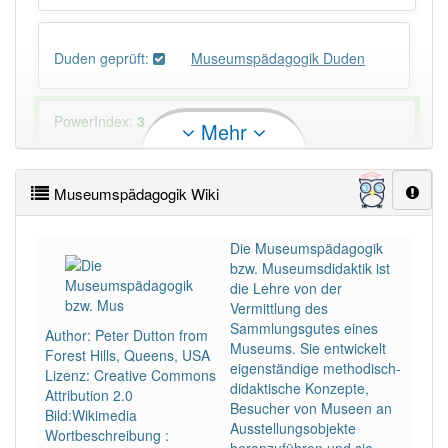
Duden geprüft:
Museumspädagogik Duden
PowerIndex:
3
Mehr
Häufigkeit: 4 von 10
Museumspädagogik Wiki
Wörter mit Endung
-museumspädagogik
: 1
Die Museumspädagogik
bzw. Museumsdidaktik ist
Wörter mit Endung
-museumspädagogik
aber mit
die Lehre von der
einem anderen Artikel
die
: 0
Vermittlung des
Sammlungsgutes eines
Author: Peter Dutton from
Museums. Sie entwickelt
93% unserer Spielapp-Nutzer haben den Artikel
Forest Hills, Queens, USA
eigenständige methodisch-
korrekt erraten.
Lizenz: Creative Commons
didaktische Konzepte,
Attribution 2.0
Besucher von Museen an
Bild:Wikimedia
Ausstellungsobjekte
Wortbeschreibung :