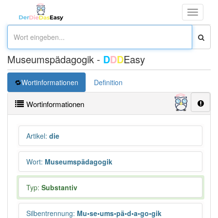
Toggle
navigati
Museumspädagogik -
D
D
D
Easy
Wortinformationen
Definition
Wortinformationen
Artikel
:
die
Wort
:
Museumspädagogik
Typ:
Substantiv
Silbentrennung
:
Mu•se•ums•pä•d•a•go•gik