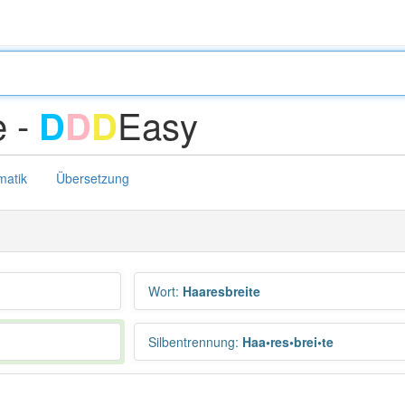
e -
Easy
D
D
D
atik
Übersetzung
Wort
:
Haaresbreite
Silbentrennung
:
Haa•res•brei•te