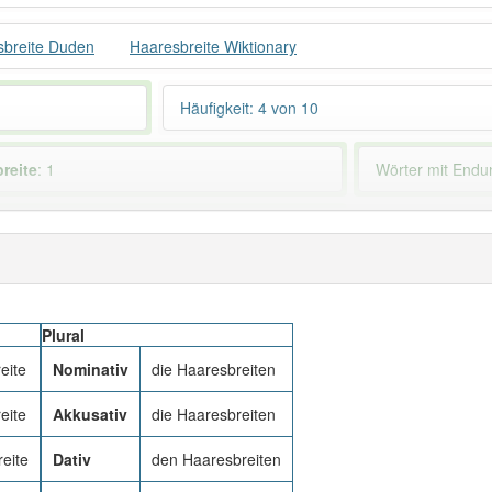
sbreite Duden
Haaresbreite Wiktionary
Häufigkeit: 4 von 10
reite
: 1
Wörter mit End
 haben den Artikel korrekt erraten.
Plural
eite
Nominativ
die Haaresbreiten
eite
Akkusativ
die Haaresbreiten
eite
Dativ
den Haaresbreiten