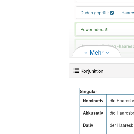
Duden geprüft:
Haare
PowerIndex:
5
Wörter mit Endung
-haaresb
Mehr
87% unserer Spielapp-Nutzer
Konjunktion
Singular
Nominativ
die Haaresbr
Akkusativ
die Haaresbr
Dativ
der Haaresbr