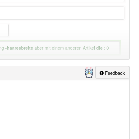
ung
-haaresbreite
aber mit einem anderen Artikel
die
: 0
Feedback