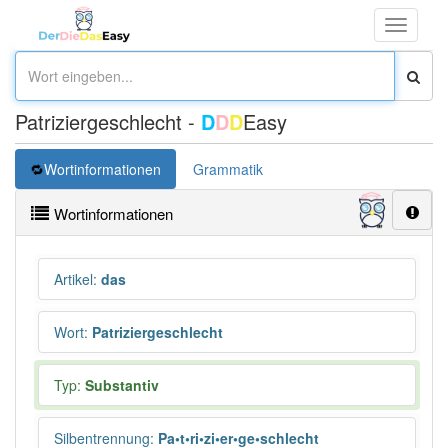
Toggle
navigati
Patriziergeschlecht -
D
D
D
Easy
Wortinformationen
Grammatik
Wortinformationen
Artikel
:
das
Wort
:
Patriziergeschlecht
Typ:
Substantiv
Silbentrennung
:
Pa•t•ri•zi•er•ge•schlecht