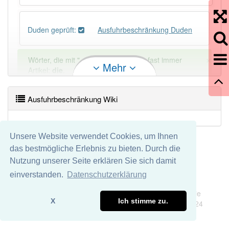
Duden geprüft:
Ausfuhrbeschränkung Duden
×
Wörter, die mit "-
ung
" enden, haben fast immer
Mehr
Artikel:
die
.
Ausfuhrbeschränkung Wiki
DER:
127
Ausnahmen
Beispiele
DIE:
11 043
Unsere Website verwendet Cookies, um Ihnen
DAS:
2
Ausnahmen
Beispiele
das bestmögliche Erlebnis zu bieten. Durch die
Nutzung unserer Seite erklären Sie sich damit
PowerIndex:
5
einverstanden.
Datenschutzerklärung
Impressum
Datenschutz
Wir übernehmen keine Garantie und keine Haftung für die
Häufigkeit: 2 von 10
X
Ich stimme zu.
Richtigkeit und Vollständigkeit dieser Seite. DDDEasy 2024
Wörter mit Endung
-ausfuhrbeschränkung
: 1