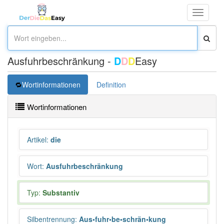
Toggle
navigati
Ausfuhrbeschränkung -
D
D
D
Easy
Wortinformationen
Definition
Wortinformationen
Artikel
:
die
Wort
:
Ausfuhrbeschränkung
Typ:
Substantiv
Silbentrennung
:
Aus•fuhr•be•schrän•kung