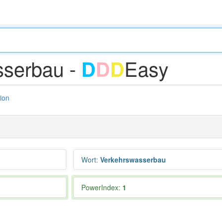
sserbau -
Easy
D
D
D
tion
Wort
:
Verkehrswasserbau
PowerIndex:
1