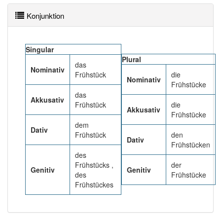
93% unserer Spielapp-Nutzer haben den Artikel
korrekt erraten.
Konjunktion
Singular
Plural
das
Nominativ
Frühstück
die
Nominativ
Frühstücke
das
Akkusativ
Frühstück
die
Akkusativ
Frühstücke
dem
Dativ
Frühstück
den
Dativ
Frühstücken
des
Frühstücks ,
der
Genitiv
Genitiv
des
Frühstücke
Frühstückes