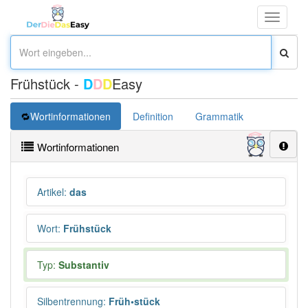
Toggle
navigati
Frühstück -
D
D
D
Easy
Wortinformationen
Definition
Grammatik
Synonym
Wortinformationen
Artikel
:
das
Wort
:
Frühstück
Typ:
Substantiv
Silbentrennung
:
Früh•stück