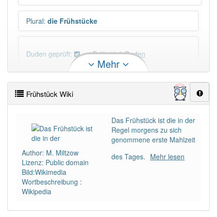
Plural
:
die Frühstücke
Duden geprüft:
Frühstück Duden
Mehr
Frühstück Wiktionary
Frühstück Wiki
PowerIndex:
358
Das Frühstück ist die in der
Regel morgens zu sich
Häufigkeit: 6 von 10
genommene erste Mahlzeit
Author: M. Miltzow
des Tages.
Mehr lesen
Wörter mit Endung
-frühstück
: 7
Lizenz: Public domain
Bild:Wikimedia
Wortbeschreibung :
Wörter mit Endung
-frühstück
aber mit einem
Wikipedia
anderen Artikel
das
: 0