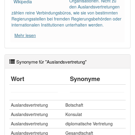
Organisationen. Nicht zu
Wikipedia
den Auslandsvertretungen
zählen reine Verbindungsbüros, wie sie von bestimmten
Wörter mit Endung
-auslandsvertretung
aber mit
Regierungsstellen bei fremden Regierungsbehörden oder
einem anderen Artikel
die
: 0
internationalen Institutionen unterhalten werden.
Mehr lesen
92% unserer Spielapp-Nutzer haben den Artikel
korrekt erraten.
Synonyme für "Auslandsvertretung"
Wort
Synonyme
Auslandsvertretung
Botschaft
Auslandsvertretung
Konsulat
Auslandsvertretung
diplomatische Vertretung
Auslandsvertretung
Gesandtschaft