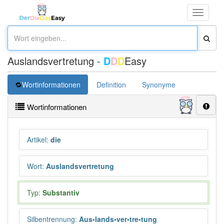
Toggle
navigati
Auslandsvertretung -
D
D
D
Easy
Wortinformationen
Definition
Synonyme
Wortinformationen
Artikel
:
die
Wort
:
Auslandsvertretung
Typ:
Substantiv
Silbentrennung
:
Aus•lands•ver•tre•tung