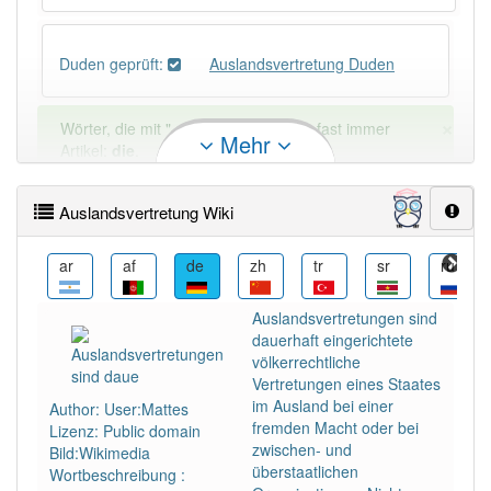
Duden geprüft:
Auslandsvertretung Duden
×
Wörter, die mit "-
ung
" enden, haben fast immer
Mehr
Artikel:
die
.
Auslandsvertretung Wiki
DER:
127
Ausnahmen
Beispiele
ast
ar
af
de
zh
tr
sr
ru
DIE:
11 043
DAS:
2
Ausnahmen
Beispiele
Auslandsvertretungen sind
dauerhaft eingerichtete
völkerrechtliche
PowerIndex:
5
Vertretungen eines Staates
im Ausland bei einer
Author: User:Mattes
fremden Macht oder bei
Lizenz: Public domain
Häufigkeit: 4 von 10
zwischen- und
Bild:Wikimedia
überstaatlichen
Wortbeschreibung :
Wörter mit Endung
-auslandsvertretung
: 1