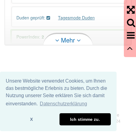
Duden geprüft:
Tagesmode Duden
PowerIndex:
2
Mehr
Häufigkeit: 2 von 10
Wörter mit Endung
-tagesmode
: 1
Unsere Website verwendet Cookies, um Ihnen
Wörter mit Endung
-tagesmode
aber mit einem
das bestmögliche Erlebnis zu bieten. Durch die
anderen Artikel
die
: 0
Nutzung unserer Seite erklären Sie sich damit
einverstanden.
Datenschutzerklärung
92% unserer Spielapp-Nutzer haben den Artikel
Impressum
Datenschutz
korrekt erraten.
Wir übernehmen keine Garantie und keine Haftung für die
X
Ich stimme zu.
Richtigkeit und Vollständigkeit dieser Seite. DDDEasy 2024