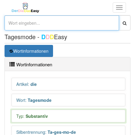
Toggle
navigati
Tagesmode -
D
D
D
Easy
Wortinformationen
Wortinformationen
Artikel
:
die
Wort
:
Tagesmode
Typ:
Substantiv
Silbentrennung
:
Ta•ges•mo•de