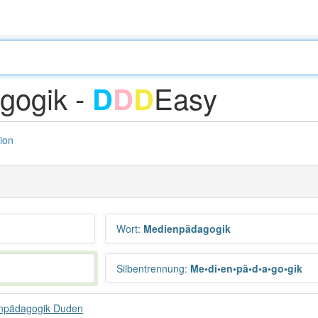
gogik -
Easy
D
D
D
tion
Wort
:
Medienpädagogik
Silbentrennung
:
Me•di•en•pä•d•a•go•gik
npädagogik Duden