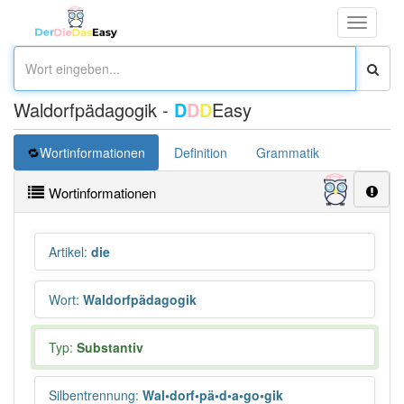
Toggle
navigati
Waldorfpädagogik -
D
D
D
Easy
Wortinformationen
Definition
Grammatik
Wortinformationen
Artikel
:
die
Wort
:
Waldorfpädagogik
Typ:
Substantiv
Silbentrennung
:
Wal•dorf•pä•d•a•go•gik