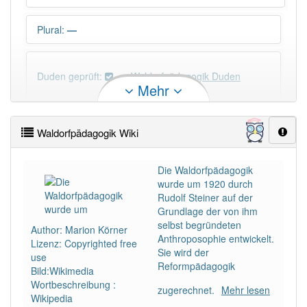
Plural
:
—
Duden geprüft:
Waldorfpädagogik Duden
Mehr
Waldorfpädagogik Wiktionary
Waldorfpädagogik Wiki
PowerIndex:
3
Die Waldorfpädagogik
wurde um 1920 durch
Häufigkeit: 4 von 10
Rudolf Steiner auf der
Grundlage der von ihm
Wörter mit Endung
-waldorfpädagogik
: 1
selbst begründeten
Author: Marion Körner
Anthroposophie entwickelt.
Lizenz: Copyrighted free
Sie wird der
use
Wörter mit Endung
-waldorfpädagogik
aber mit
Reformpädagogik
Bild:Wikimedia
einem anderen Artikel
die
: 0
Wortbeschreibung :
zugerechnet.
Mehr lesen
Wikipedia