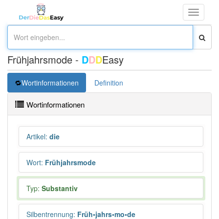
Toggle
navigati
Frühjahrsmode -
D
D
D
Easy
Wortinformationen
Definition
Wortinformationen
Artikel
:
die
Wort
:
Frühjahrsmode
Typ:
Substantiv
Silbentrennung
:
Früh•jahrs•mo•de