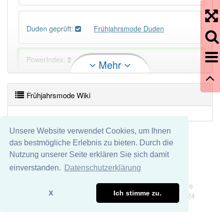
Duden geprüft:
Frühjahrsmode Duden
PowerIndex:
2
Mehr
Häufigkeit: 2 von 10
Frühjahrsmode Wiki
Wörter mit Endung
-frühjahrsmode
: 1
Unsere Website verwendet Cookies, um Ihnen
Wörter mit Endung
-frühjahrsmode
aber mit einem
das bestmögliche Erlebnis zu bieten. Durch die
anderen Artikel
die
: 0
Nutzung unserer Seite erklären Sie sich damit
einverstanden.
Datenschutzerklärung
86% unserer Spielapp-Nutzer haben den Artikel
Impressum
Datenschutz
korrekt erraten.
Wir übernehmen keine Garantie und keine Haftung für die
X
Ich stimme zu.
Richtigkeit und Vollständigkeit dieser Seite. DDDEasy 2024