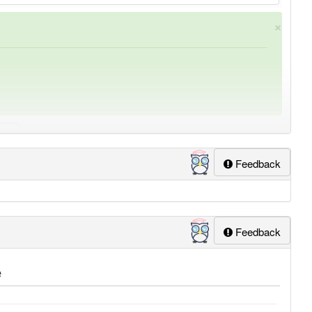
×
Feedback
ung
-schwarzfärbung
aber mit einem anderen Artikel
die
:
Feedback
e