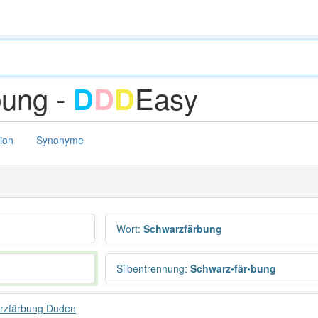
bung -
Easy
D
D
D
tion
Synonyme
Wort
:
Schwarzfärbung
Silbentrennung
:
Schwarz•fär•bung
rzfärbung Duden