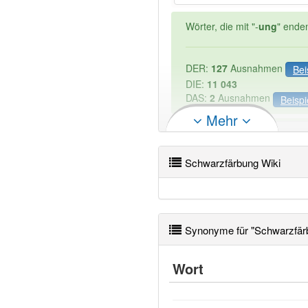
Wörter, die mit "-
ung
" ende
DER:
127
Ausnahmen
Bei
DIE:
11 043
DAS:
2
Ausnahmen
Beispi
Mehr
PowerIndex:
2
Schwarzfärbung Wiki
Wörter mit Endung
-schwar
95% unserer Spielapp-Nutzer
Synonyme für "Schwarzfär
Wort