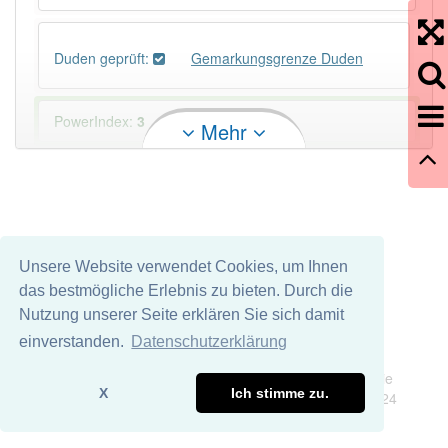
Duden geprüft:
Gemarkungsgrenze Duden
PowerIndex:
3
Mehr
Häufigkeit: 4 von 10
Wörter mit Endung
-gemarkungsgrenze
: 1
Unsere Website verwendet Cookies, um Ihnen
Wörter mit Endung
-gemarkungsgrenze
aber mit
das bestmögliche Erlebnis zu bieten. Durch die
einem anderen Artikel
die
: 0
Nutzung unserer Seite erklären Sie sich damit
einverstanden.
Datenschutzerklärung
83% unserer Spielapp-Nutzer haben den Artikel
Impressum
Datenschutz
korrekt erraten.
Wir übernehmen keine Garantie und keine Haftung für die
X
Ich stimme zu.
Richtigkeit und Vollständigkeit dieser Seite. DDDEasy 2024