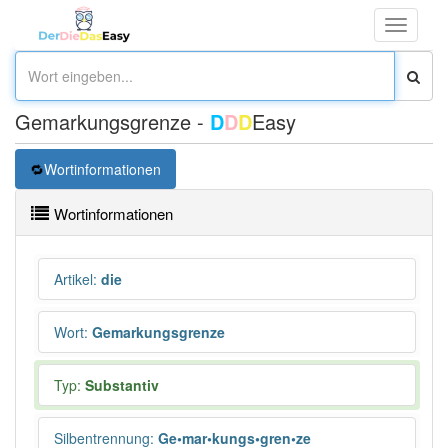
Toggle
navigati
Gemarkungsgrenze -
D
D
D
Easy
Wortinformationen
Wortinformationen
Artikel
:
die
Wort
:
Gemarkungsgrenze
Typ:
Substantiv
Silbentrennung
:
Ge•mar•kungs•gren•ze