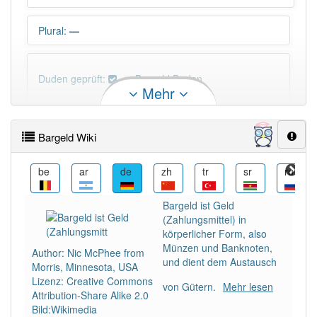
Plural
:
—
Duden geprüft:
Bargeld Duden
Mehr
Bargeld Wiktionary
Bargeld Wiki
×
Wörter, die mit "-
geld
" enden, haben fast immer
Artikel:
das
.
bn
be
ar
de
zh
tr
sr
ru
Bargeld ist Geld
DER:
0
(Zahlungsmittel) in
DIE:
0
körperlicher Form, also
DAS:
175
Münzen und Banknoten,
Author: Nic McPhee from
und dient dem Austausch
Morris, Minnesota, USA
PowerIndex:
19
Lizenz: Creative Commons
von Gütern.
Mehr lesen
Attribution-Share Alike 2.0
Bild:Wikimedia
Häufigkeit: 6 von 10