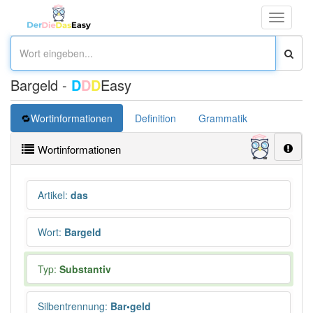
Toggle
navigati
Bargeld -
D
D
D
Easy
Wortinformationen
Definition
Grammatik
Synonym
Wortinformationen
Artikel
:
das
Wort
:
Bargeld
Typ:
Substantiv
Silbentrennung
:
Bar•geld