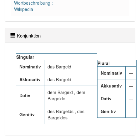
Wortbeschreibung :
Wikipedia
Wörter mit Endung
-bargeld
: 1
Wörter mit Endung
-bargeld
aber mit einem anderen
Konjunktion
Artikel
das
: 0
98% unserer Spielapp-Nutzer haben den Artikel
Singular
korrekt erraten.
Plural
Nominativ
das Bargeld
Nominativ
—
Akkusativ
das Bargeld
Akkusativ
—
dem Bargeld , dem
Dativ
Bargelde
Dativ
—
des Bargelds , des
Genitiv
—
Genitiv
Bargeldes