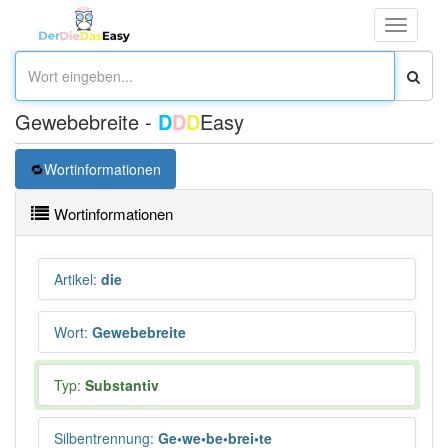
Toggle
navigati
Gewebebreite -
D
D
D
Easy
Wortinformationen
Wortinformationen
Artikel
:
die
Wort
:
Gewebebreite
Typ:
Substantiv
Silbentrennung
:
Ge•we•be•brei•te