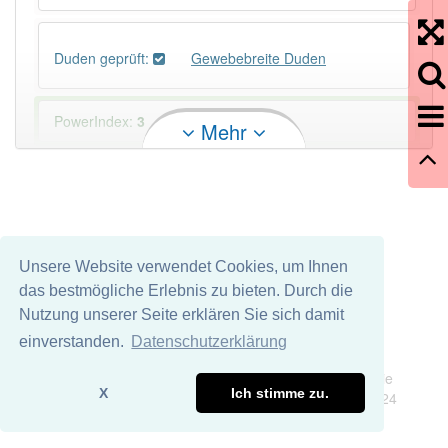
Duden geprüft:
Gewebebreite Duden
PowerIndex:
3
Mehr
Häufigkeit: 2 von 10
Wörter mit Endung
-gewebebreite
: 1
Unsere Website verwendet Cookies, um Ihnen
Wörter mit Endung
-gewebebreite
aber mit einem
das bestmögliche Erlebnis zu bieten. Durch die
anderen Artikel
die
: 0
Nutzung unserer Seite erklären Sie sich damit
einverstanden.
Datenschutzerklärung
Das Wort wird häufig verwendet im Bereich
Impressum
Datenschutz
Textilindustrie
Wir übernehmen keine Garantie und keine Haftung für die
X
Ich stimme zu.
Richtigkeit und Vollständigkeit dieser Seite. DDDEasy 2024
95% unserer Spielapp-Nutzer haben den Artikel
korrekt erraten.