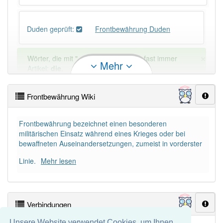
Duden geprüft:
Frontbewährung Duden
×
Wörter, die mit "-
ung
" enden, haben fast immer
Mehr
Artikel:
die
.
Frontbewährung Wiki
DER:
127
Ausnahmen
Beispiele
DIE:
11 043
Frontbewährung bezeichnet einen besonderen
militärischen Einsatz während eines Krieges oder bei
DAS:
2
Ausnahmen
Beispiele
bewaffneten Auseinandersetzungen, zumeist in vorderster
Linie.
Mehr lesen
PowerIndex:
3
Häufigkeit: 2 von 10
Verbindungen
Wörter mit Endung
-frontbewährung
: 1
Unsere Website verwendet Cookies, um Ihnen