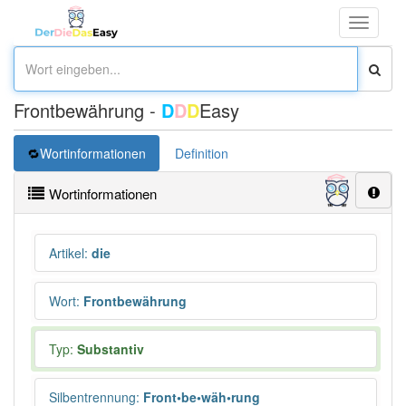
Toggle
navigati
Frontbewährung -
D
D
D
Easy
Wortinformationen
Definition
Wortinformationen
Artikel
:
die
Wort
:
Frontbewährung
Typ:
Substantiv
Silbentrennung
:
Front•be•wäh•rung