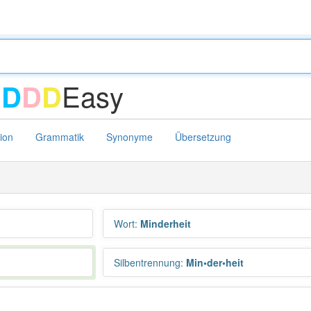
-
Easy
D
D
D
tion
Grammatik
Synonyme
Übersetzung
Wort
:
Minderheit
Silbentrennung
:
Min•der•heit