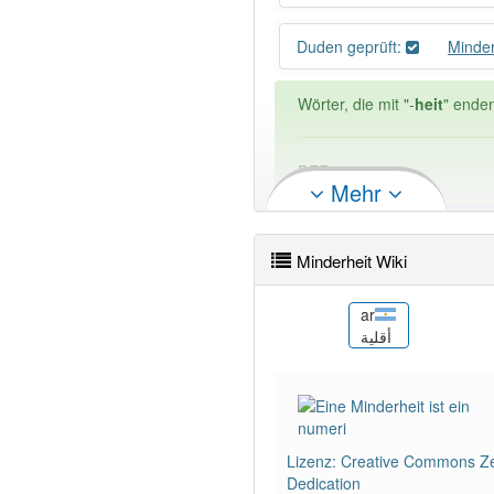
Duden geprüft:
Minde
Wörter, die mit "-
heit
" enden
DER:
0
Mehr
DIE:
1 042
DAS:
8
Ausnahmen
Beispi
Minderheit Wiki
PowerIndex:
19
ast
ar
Minoría
أقلية
Wörter mit Endung
-minder
88% unserer Spielapp-Nutzer
Lizenz: Creative Commons Ze
Dedication