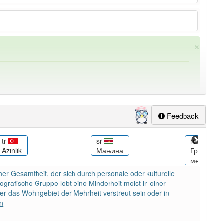
×
Feedback
tr
sr
ru
Azınlık
Мањина
Группы
ung
-minderheit
aber mit einem anderen Artikel
die
: 0
меньшин
iner Gesamtheit, der sich durch personale oder kulturelle
grafische Gruppe lebt eine Minderheit meist in einer
ber das Wohngebiet der Mehrheit verstreut sein oder in
en