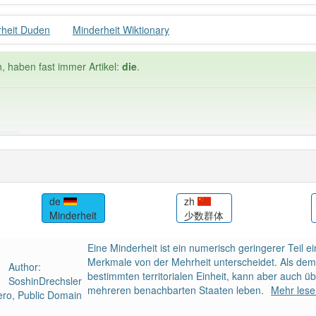
rheit Duden
Minderheit Wiktionary
, haben fast immer Artikel:
die
.
ele
Häufigkeit: 6 von 10
de
zh
Minderheit
少数群体
heit
: 1
Wörter mit End
Eine Minderheit ist ein numerisch geringerer Teil e
 haben den Artikel korrekt erraten.
Merkmale von der Mehrheit unterscheidet. Als demo
Author:
bestimmten territorialen Einheit, kann aber auch ü
SoshinDrechsler
mehreren benachbarten Staaten leben.
Mehr les
ro, Public Domain