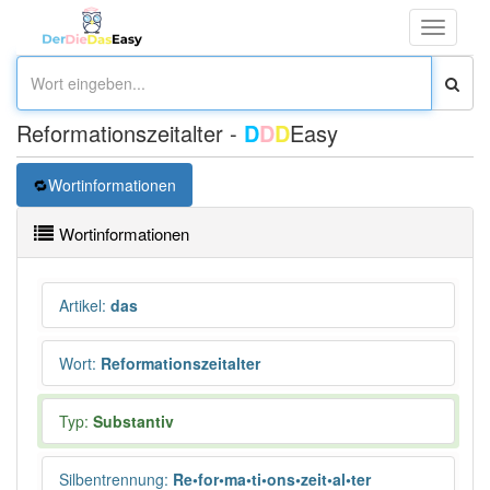
Toggle
navigati
Reformationszeitalter -
D
D
D
Easy
Wortinformationen
Wortinformationen
Artikel
:
das
Wort
:
Reformationszeitalter
Typ:
Substantiv
Silbentrennung
:
Re•for•ma•ti•ons•zeit•al•ter