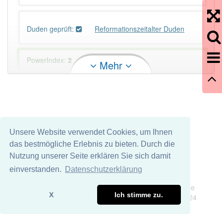
Duden geprüft:
Reformationszeitalter Duden
PowerIndex:
2
Mehr
Häufigkeit: 2 von 10
Wörter mit Endung
-reformationszeitalter
: 1
Unsere Website verwendet Cookies, um Ihnen
Wörter mit Endung
-reformationszeitalter
aber mit
das bestmögliche Erlebnis zu bieten. Durch die
einem anderen Artikel
das
: 0
Nutzung unserer Seite erklären Sie sich damit
einverstanden.
Datenschutzerklärung
98% unserer Spielapp-Nutzer haben den Artikel
Impressum
Datenschutz
korrekt erraten.
Wir übernehmen keine Garantie und keine Haftung für die
X
Ich stimme zu.
Richtigkeit und Vollständigkeit dieser Seite. DDDEasy 2024