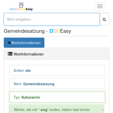
Toggle
navigati
Gemeindesatzung -
D
D
D
Easy
Wortinformationen
Wortinformationen
Artikel
:
die
Wort
:
Gemeindesatzung
Typ:
Substantiv
×
Wörter, die mit "-
ung
" enden, haben fast immer