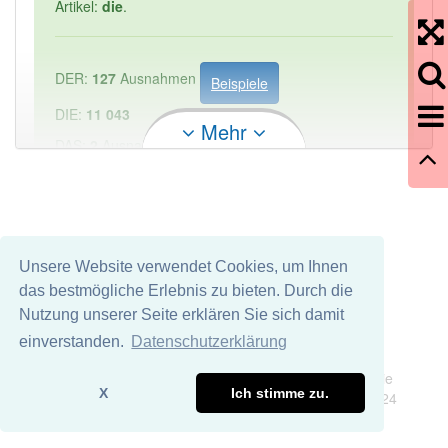
Artikel:
die
.
DER:
127
Ausnahmen
Beispiele
DIE:
11 043
Mehr
DAS:
2
Ausnahmen
Beispiele
PowerIndex:
1
Häufigkeit: 2 von 10
Unsere Website verwendet Cookies, um Ihnen
das bestmögliche Erlebnis zu bieten. Durch die
Wörter mit Endung
-gemeindesatzung
aber mit
Nutzung unserer Seite erklären Sie sich damit
einem anderen Artikel: -1
einverstanden.
Datenschutzerklärung
Impressum
Datenschutz
Wir übernehmen keine Garantie und keine Haftung für die
80% unserer Spielapp-Nutzer haben den Artikel
X
Ich stimme zu.
Richtigkeit und Vollständigkeit dieser Seite. DDDEasy 2024
korrekt erraten.