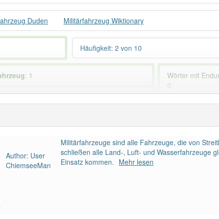
rfahrzeug Duden
Militärfahrzeug Wiktionary
Häufigkeit: 2 von 10
fahrzeug
: 1
Wörter mit End
0
 haben den Artikel korrekt erraten.
Militärfahrzeuge sind alle Fahrzeuge, die von Strei
schließen alle Land-, Luft- und Wasserfahrzeuge g
Author: User
Einsatz kommen.
Mehr lesen
ChiemseeMan
a