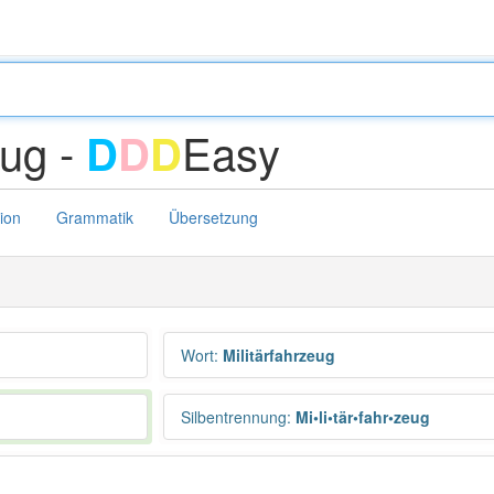
eug -
Easy
D
D
D
tion
Grammatik
Übersetzung
Wort
:
Militärfahrzeug
Silbentrennung
:
Mi•li•tär•fahr•zeug