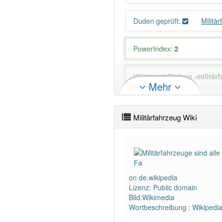
Duden geprüft:
Militä
PowerIndex:
2
Wörter mit Endung
-militär
Mehr
83% unserer Spielapp-Nutzer
Militärfahrzeug Wiki
on de.wikipedia
Lizenz: Public domain
Bild:Wikimedia
Wortbeschreibung : Wikipedi