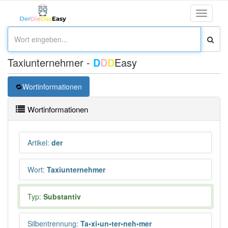
Toggle
navigati
Taxiunternehmer -
D
D
D
Easy
Wortinformationen
Wortinformationen
Artikel
:
der
Wort
:
Taxiunternehmer
Typ:
Substantiv
Silbentrennung
:
Ta•xi•un•ter•neh•mer