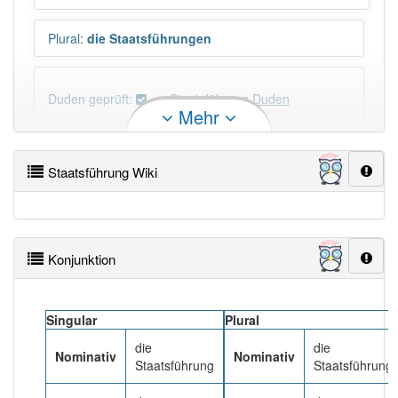
Plural
:
die Staatsführungen
Duden geprüft:
Staatsführung Duden
Mehr
Staatsführung Wiktionary
Staatsführung Wiki
×
Wörter, die mit "-
ung
" enden, haben fast immer
Artikel:
die
.
Konjunktion
DER:
127
Ausnahmen
Beispiele
DIE:
11 043
Singular
Plural
DAS:
2
Ausnahmen
Beispiele
die
die
Nominativ
Nominativ
Staatsführung
Staatsführung
PowerIndex:
3