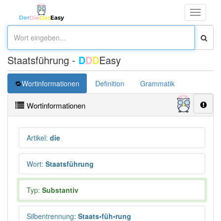
Toggle
navigati
Staatsführung -
D
D
D
Easy
Wortinformationen
Definition
Grammatik
Übersetz
Wortinformationen
Artikel
:
die
Wort
:
Staatsführung
Typ:
Substantiv
Silbentrennung
:
Staats•füh•rung