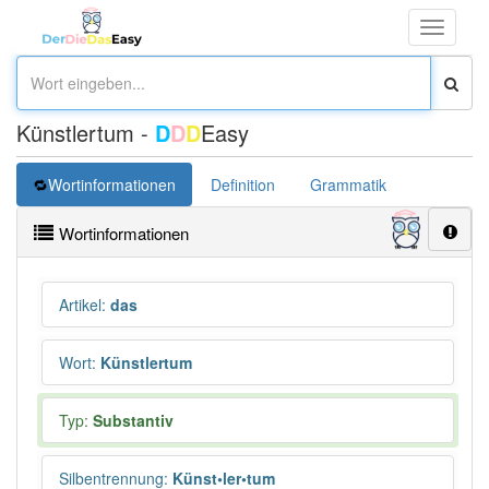
Toggle
navigati
Künstlertum -
D
D
D
Easy
Wortinformationen
Definition
Grammatik
Übersetz
Wortinformationen
Artikel
:
das
Wort
:
Künstlertum
Typ:
Substantiv
Silbentrennung
:
Künst•ler•tum