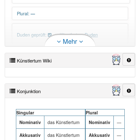
Plural
:
—
Duden geprüft:
Künstlertum Duden
Mehr
Künstlertum Wiktionary
Künstlertum Wiki
×
Wörter, die mit "-
um
" enden, haben fast immer
Artikel:
das
.
Konjunktion
DER:
505
Ausnahmen
Beispiele
DIE:
22
Ausnahmen
Beispiele
Singular
Plural
DAS:
1 814
Nominativ
das Künstlertum
Nominativ
—
Akkusativ
das Künstlertum
Akkusativ
—
PowerIndex:
3