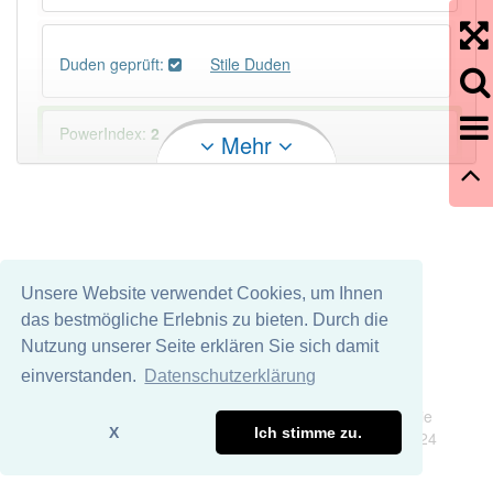
Duden geprüft:
Stile Duden
PowerIndex:
2
Mehr
Häufigkeit: 2 von 10
Wörter mit Endung
-stile
: 1
Unsere Website verwendet Cookies, um Ihnen
Wörter mit Endung
-stile
aber mit einem anderen
das bestmögliche Erlebnis zu bieten. Durch die
Artikel
der
: 0
Nutzung unserer Seite erklären Sie sich damit
einverstanden.
Datenschutzerklärung
96% unserer Spielapp-Nutzer haben den Artikel
Impressum
Datenschutz
korrekt erraten.
Wir übernehmen keine Garantie und keine Haftung für die
X
Ich stimme zu.
Richtigkeit und Vollständigkeit dieser Seite. DDDEasy 2024