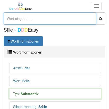
Toggle
navigati
Stile -
D
D
D
Easy
Wortinformationen
Wortinformationen
Artikel
:
der
Wort
:
Stile
Typ:
Substantiv
Silbentrennung
:
Sti•le