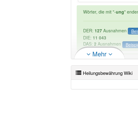
Wörter, die mit "-
ung
" ende
DER:
127
Ausnahmen
Bei
DIE:
11 043
DAS:
2
Ausnahmen
Beispi
Mehr
PowerIndex:
2
Heilungsbewährung Wiki
Wörter mit Endung
-heilun
99% unserer Spielapp-Nutzer