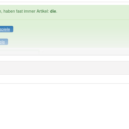
n, haben fast immer Artikel:
die
.
spiele
ele
Häufigkeit: 2 von 10
gsbewährung
: 1
Wörter mit End
die
: 0
 haben den Artikel korrekt erraten.