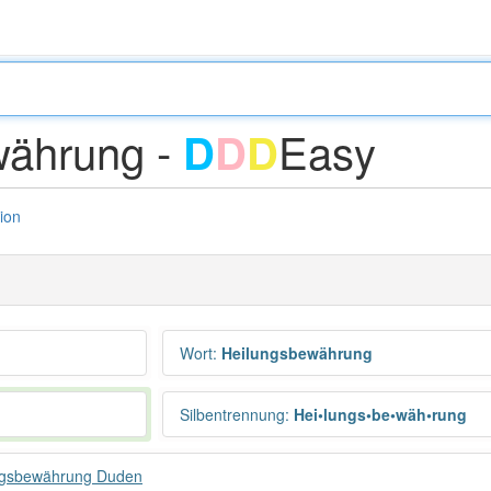
währung -
Easy
D
D
D
tion
Wort
:
Heilungsbewährung
Silbentrennung
:
Hei•lungs•be•wäh•rung
ngsbewährung Duden