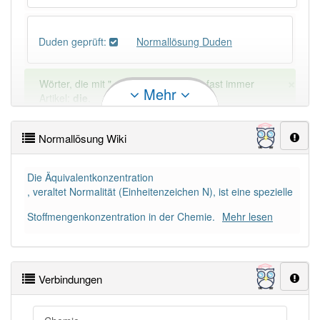
Duden geprüft:
Normallösung Duden
×
Wörter, die mit "-
ung
" enden, haben fast immer
Mehr
Artikel:
die
.
Normallösung Wiki
DER:
127
Ausnahmen
Beispiele
DIE:
11 043
Die Äquivalentkonzentration
, veraltet Normalität (Einheitenzeichen N), ist eine spezielle
DAS:
2
Ausnahmen
Beispiele
Stoffmengenkonzentration in der Chemie.
Mehr lesen
PowerIndex:
5
Verbindungen
Häufigkeit: 2 von 10
Wörter mit Endung
-normallösung
: 1