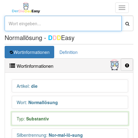
Toggle
navigati
Normallösung -
D
D
D
Easy
Wortinformationen
Definition
Wortinformationen
Artikel
:
die
Wort
:
Normallösung
Typ:
Substantiv
Silbentrennung
:
Nor•mal•lö•sung