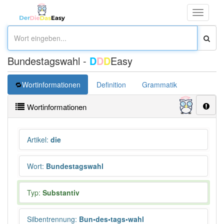
Toggle
navigati
Bundestagswahl -
D
D
D
Easy
Wortinformationen
Definition
Grammatik
Synonym
Wortinformationen
Artikel
:
die
Wort
:
Bundestagswahl
Typ:
Substantiv
Silbentrennung
:
Bun•des•tags•wahl