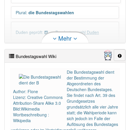
Plural
:
die Bundestagswahlen
Duden geprüft:
Bundestagswahl Duden
Mehr
Bundestagswahl Wiktionary
Bundestagswahl Wiki
PowerIndex:
10
Die Bundestagswahl dient
der Bestimmung der
Häufigkeit: 6 von 10
Abgeordneten des
Deutschen Bundestages.
Author: Flone
Wörter mit Endung
-bundestagswahl
: 1
Sie findet nach Art. 39 des
Lizenz: Creative Commons
Grundgesetzes
Attribution-Share Alike 3.0
grundsätzlich alle vier Jahre
Bild:Wikimedia
Wörter mit Endung
-bundestagswahl
aber mit
statt; die Wahlperiode kann
Wortbeschreibung :
einem anderen Artikel
die
: 0
sich jedoch im Falle der
Wikipedia
Auflösung des Bundestages