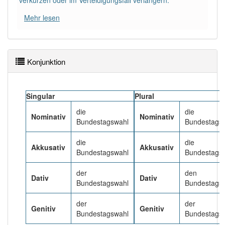
verkürzen oder im Verteidigungsfall verlängern.
81% unserer Spielapp-Nutzer haben den Artikel
korrekt erraten.
Mehr lesen
Konjunktion
Singular
Plural
die
die
Nominativ
Nominativ
Bundestagswahl
Bundestags
die
die
Akkusativ
Akkusativ
Bundestagswahl
Bundestags
der
den
Dativ
Dativ
Bundestagswahl
Bundestags
der
der
Genitiv
Genitiv
Bundestagswahl
Bundestags